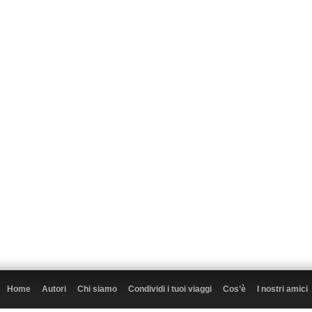
Home
Autori
Chi siamo
Condividi i tuoi viaggi
Cos’è
I nostri amici