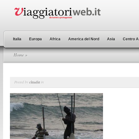
Italia
Europa
Africa
America del Nord
Asia
Centro A
Home
»
Posted by
claudia
in