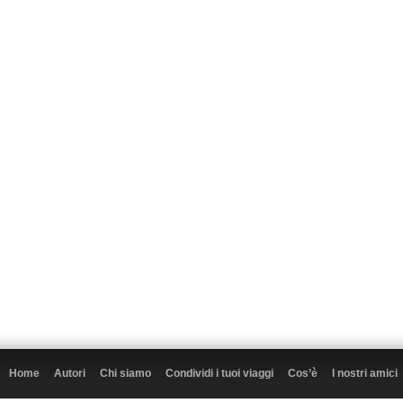
Home
Autori
Chi siamo
Condividi i tuoi viaggi
Cos’è
I nostri amici