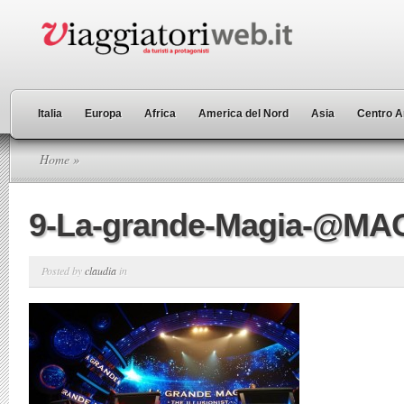
Italia
Europa
Africa
America del Nord
Asia
Centro A
Home
»
9-La-grande-Magia-@M
Posted by
claudia
in