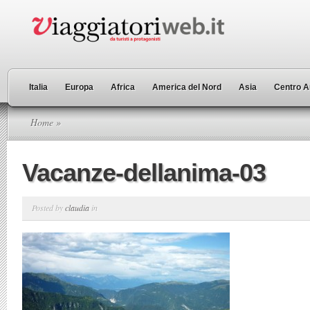
Italia
Europa
Africa
America del Nord
Asia
Centro A
Home
»
Vacanze-dellanima-03
Posted by
claudia
in