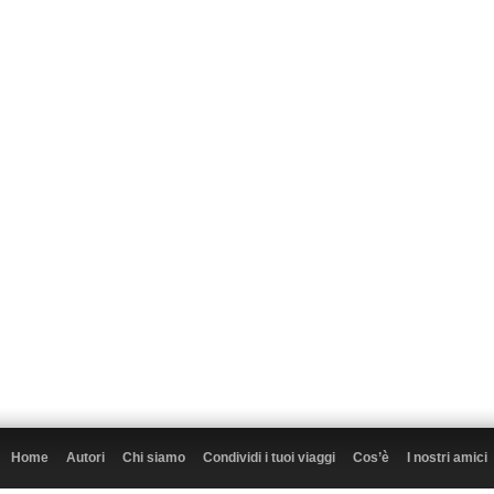
Home
Autori
Chi siamo
Condividi i tuoi viaggi
Cos’è
I nostri amici