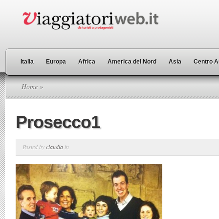
Italia
Europa
Africa
America del Nord
Asia
Centro A
Home
»
Prosecco1
Posted by
claudia
in