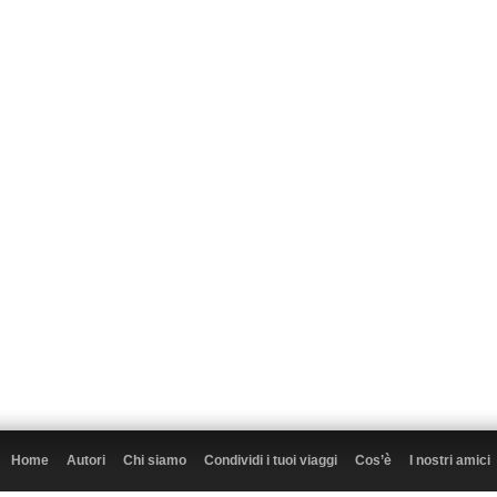
Home
Autori
Chi siamo
Condividi i tuoi viaggi
Cos’è
I nostri amici