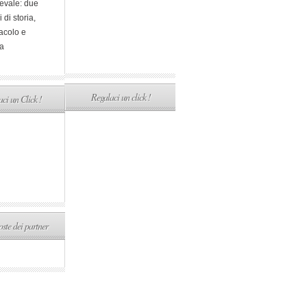
evale: due
i di storia,
acolo e
a
Regalaci un click !
ci un Click !
ste dei partner