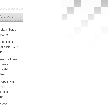
ltimi articoli
esta al Borgo
orcone
cca e il suo
ellaccio I.G.P
sta
arolo la Fiera
a Beata
ine del
ine
opoli i vini
ali di
ioli in
eria
ioioso