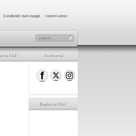
Condividi i tuoi viaggi
I nostri amici
ci un Click !
I nostri social
Regalaci un Click !