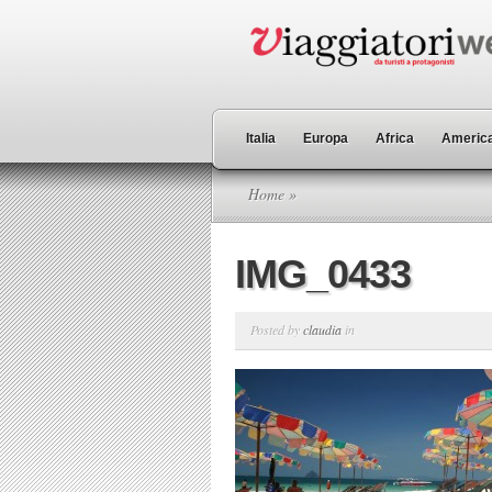
Italia
Europa
Africa
America
Home
»
IMG_0433
Posted by
claudia
in