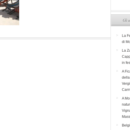
Gli u
La F
di M
La Zu
Capp
in fe
A Fic
dell
Verg
Carm
A Mon
natur
Vigna
Mass
Belg