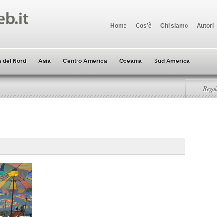
Home
Cos’è
Chi siamo
Autori
 del Nord
Asia
Centro America
Oceania
Sud America
Regala