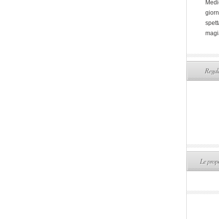
Medi
giorn
spett
magi
Regala
Le propo