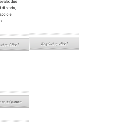
evale: due
i di storia,
acolo e
a
Regalaci un click !
ci un Click !
ste dei partner