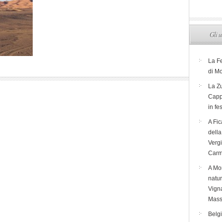
Gli u
La F
di M
La Zu
Capp
in fe
A Fic
dell
Verg
Carm
A Mon
natur
Vigna
Mass
Belg