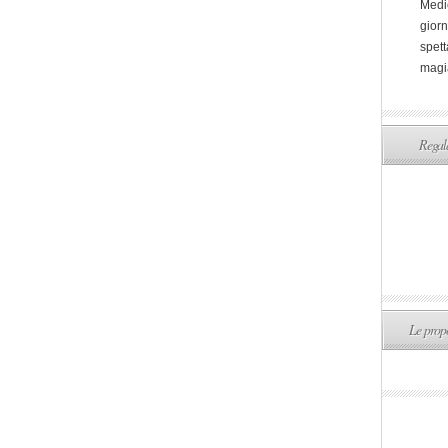
Medi
giorn
spett
magi
Regala
Le propo