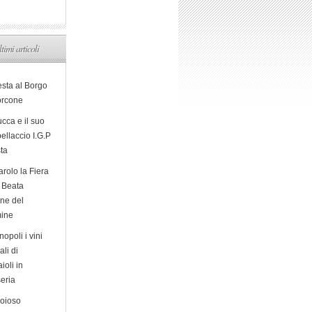
ltimi articoli
esta al Borgo
orcone
cca e il suo
ellaccio I.G.P
sta
arolo la Fiera
a Beata
ine del
ine
opoli i vini
ali di
ioli in
eria
ioioso