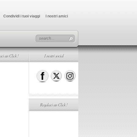
Condividi i tuoi viaggi
I nostri amici
ci un Click !
I nostri social
Regalaci un Click !