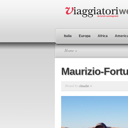
Italia
Europa
Africa
America
Home
»
Maurizio-Fort
Posted by
claudia
in