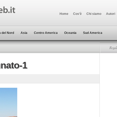
Home
Cos’è
Chi siamo
Autori
 del Nord
Asia
Centro America
Oceania
Sud America
Regala
unato-1