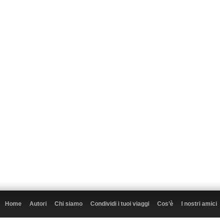
Home
Autori
Chi siamo
Condividi i tuoi viaggi
Cos’è
I nostri amici