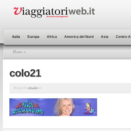
Italia
Europa
Africa
America del Nord
Asia
Centro A
Home
»
colo21
Posted by
claudia
in