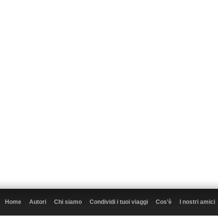
Home
Autori
Chi siamo
Condividi i tuoi viaggi
Cos’è
I nostri amici