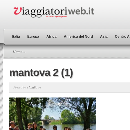
Italia
Europa
Africa
America del Nord
Asia
Centro A
Home
»
mantova 2 (1)
Posted by
claudia
in