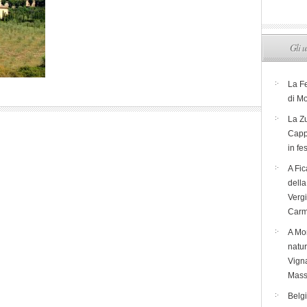
Gli u
La F
di M
La Zu
Capp
in fe
A Fic
dell
Verg
Carm
A Mon
natur
Vigna
Mass
Belg