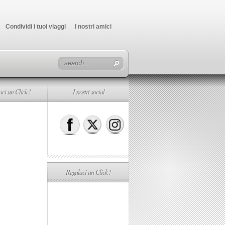
Condividi i tuoi viaggi
I nostri amici
ci un Click !
I nostri social
Regalaci un Click !