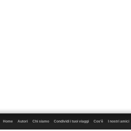
Home
Autori
Chi siamo
Condividi i tuoi viaggi
Cos’è
I nostri amici