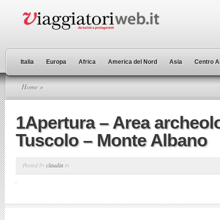
Italia
Europa
Africa
America del Nord
Asia
Centro A
Home
»
1Apertura – Area archeol
Tuscolo – Monte Albano
Posted by
claudia
in