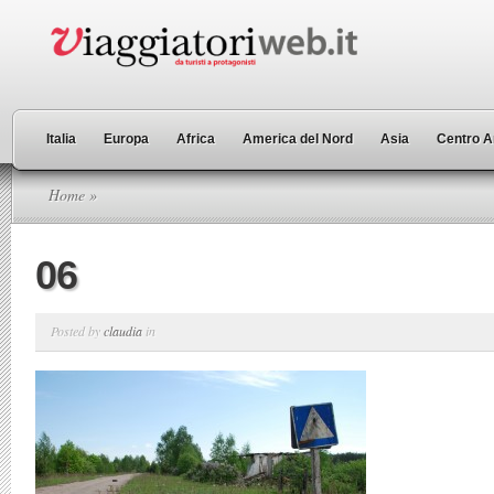
Italia
Europa
Africa
America del Nord
Asia
Centro A
Home
»
06
Posted by
claudia
in