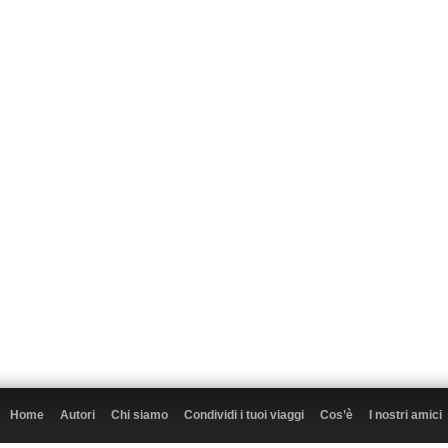
Home
Autori
Chi siamo
Condividi i tuoi viaggi
Cos’è
I nostri amici