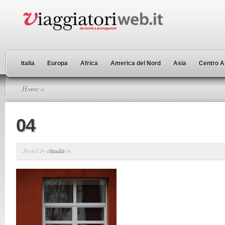
Italia
Europa
Africa
America del Nord
Asia
Centro A
Home
»
04
Posted by
claudia
in