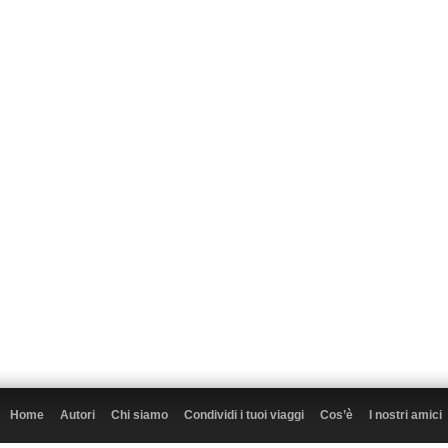
Home
Autori
Chi siamo
Condividi i tuoi viaggi
Cos’è
I nostri amici