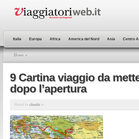
Italia
Europa
Africa
America del Nord
Asia
Centro A
Home
»
9 Cartina viaggio da mett
dopo l’apertura
Posted by
claudia
in