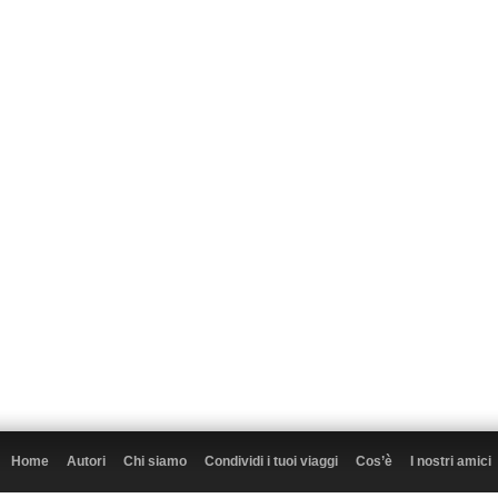
Home
Autori
Chi siamo
Condividi i tuoi viaggi
Cos’è
I nostri amici