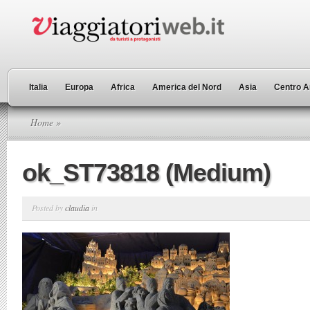
Italia
Europa
Africa
America del Nord
Asia
Centro A
Home
»
ok_ST73818 (Medium)
Posted by
claudia
in