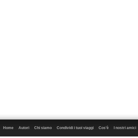
Home
Autori
Chi siamo
Condividi i tuoi viaggi
Cos’è
I nostri amici